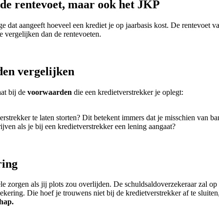
l de rentevoet, maar ook het JKP
age dat aangeeft hoeveel een krediet je op jaarbasis kost. De rentevoet v
e vergelijken dan de rentevoeten.
den vergelijken
aat bij de
voorwaarden
die een kredietverstrekker je oplegt:
verstrekker te laten storten? Dit betekent immers dat je misschien van 
ven als je bij een kredietverstrekker een lening aangaat?
ring
e zorgen als jij plots zou overlijden. De schuldsaldoverzekeraar zal op
ring. Die hoef je trouwens niet bij de kredietverstrekker af te sluiten
chap.